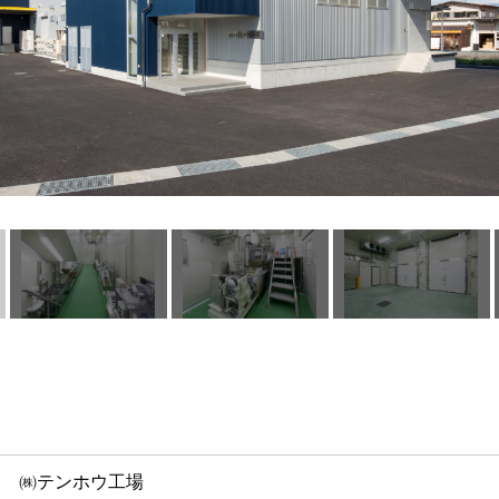
㈱テンホウ工場