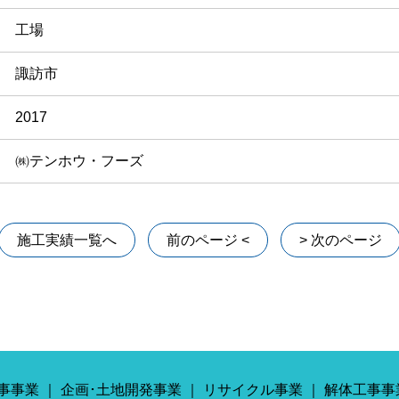
工場
諏訪市
2017
㈱テンホウ・フーズ
施工実績一覧へ
前のページ <
> 次のページ
事事業
企画･土地開発事業
リサイクル事業
解体工事事