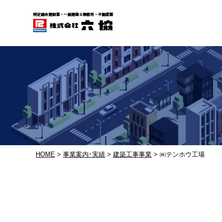
HOME
>
事業案内･実績
>
建築工事事業
> ㈱テンホウ工場