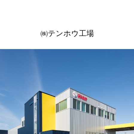
㈱テンホウ工場