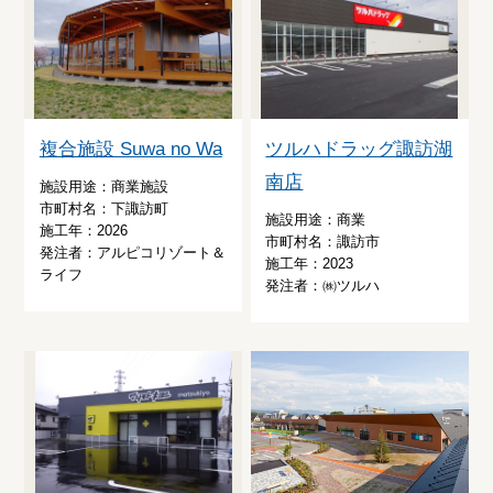
複合施設 Suwa no Wa
ツルハドラッグ諏訪湖
南店
施設用途：商業施設
市町村名：下諏訪町
施設用途：商業
施工年：2026
市町村名：諏訪市
発注者：アルピコリゾート＆
施工年：2023
ライフ
発注者：㈱ツルハ