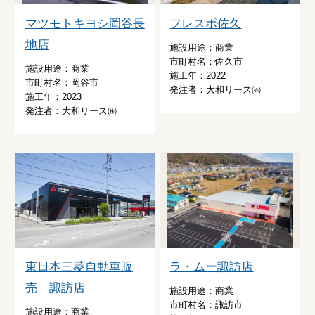
マツモトキヨシ岡谷長
フレスポ佐久
地店
施設用途：商業
市町村名：佐久市
施設用途：商業
施工年：2022
市町村名：岡谷市
発注者：大和リース㈱
施工年：2023
発注者：大和リース㈱
東日本三菱自動車販
ラ・ムー諏訪店
売 諏訪店
施設用途：商業
市町村名：諏訪市
施設用途：商業