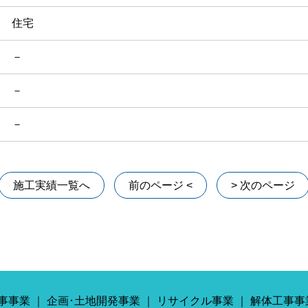
住宅
－
－
－
施工実績一覧へ
前のページ <
> 次のページ
事事業
企画･土地開発事業
リサイクル事業
解体工事事