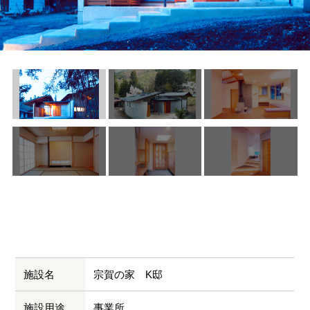
施設名
宗賀の家 K邸
施設用途
事業所