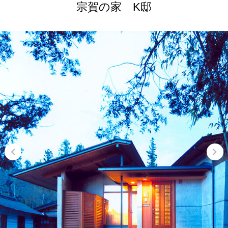
宗賀の家 K邸