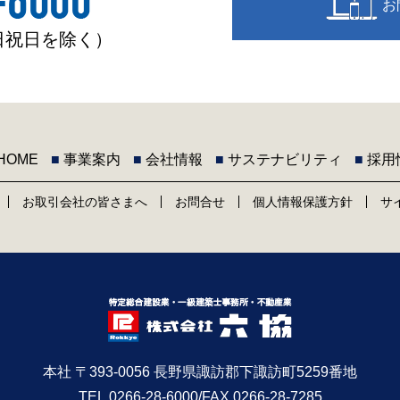
お
土日祝日を除く）
HOME
■
事業案内
■
会社情報
■
サステナビリティ
■
採用
お取引会社の皆さまへ
お問合せ
個人情報保護方針
サ
本社 〒393-0056 長野県諏訪郡下諏訪町5259番地
TEL.0266-28-6000/FAX.0266-28-7285